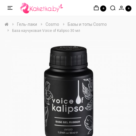
0
0
Гель-лаки
Cosmo
Базы и топы Cosmo
База каучуковая Voice of Kalipso 30 мл